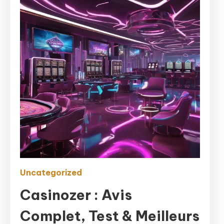
Uncategorized
Casinozer : Avis
Complet, Test & Meilleurs