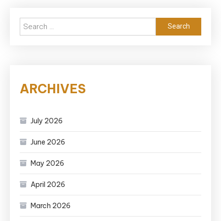
Search
for:
ARCHIVES
July 2026
June 2026
May 2026
April 2026
March 2026