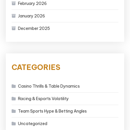
February 2026
January 2026
December 2025
CATEGORIES
Casino Thrills & Table Dynamics
Racing & Esports Volatility
Team Sports Hype & Betting Angles
Uncategorized